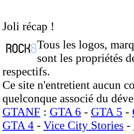
Joli récap !
Tous les logos, marq
sont les propriétés d
respectifs.
Ce site n'entretient aucun c
quelconque associé du déve
GTANF
:
GTA 6
-
GTA 5
-
GTA 4
-
Vice City Stories
-